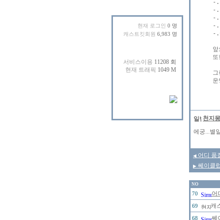
-
-
-
-
현재 로그인
0 명
-
캐스트킷회원
6,983 명
앞
또
그
천지
에궁...별
어디 품
◀
쎄이클럽
▶
NO
어
70
캐스
69
쎄
68