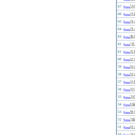
5
67
여
66
캐
65
캐
64
홈
63
[
62
정
61
보
60
방
59
방
58
여
57
막
56
2
55
8
54
웹
53
3
52
테
51
게
50