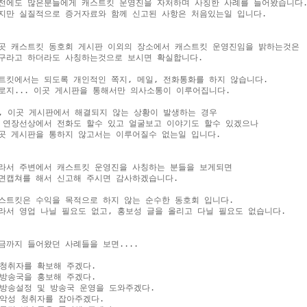
전에도 많은분들에게 캐스트킷 운영진을 자처하며 사칭한 사례를 들어왔습니다.
지만 실질적으로 증거자료와 함께 신고된 사항은 처음있는일 입니다.

곳 캐스트킷 동호회 게시판 이외의 장소에서 캐스트킷 운영진임을 밝하는것은

구라고 하더라도 사칭하는것으로 보시면 확실합니다.

트킷에서는 되도록 개인적인 쪽지, 메일, 전화통화를 하지 않습니다.

로지... 이곳 게시판을 통해서만 의사소통이 이루어집니다.

, 이곳 게시판에서 해결되지 않는 상황이 발생하는 경우

 연장선상에서 전화도 할수 있고 얼굴보고 이야기도 할수 있겠으나

곳 게시판을 통하지 않고서는 이루어질수 없는일 입니다.

라서 주변에서 캐스트킷 운영진을 사칭하는 분들을 보게되면

면캡쳐를 해서 신고해 주시면 감사하겠습니다.

스트킷은 수익을 목적으로 하지 않는 순수한 동호회 입니다.

라서 영업 나닐 필요도 없고, 홍보성 글을 올리고 다닐 필요도 없습니다.

금까지 들어왔던 사례들을 보면....

.청취자를 확보해 주겠다.

.방송국을 홍보해 주겠다.

.방송설정 및 방송국 운영을 도와주겠다.

.악성 청취자를 잡아주겠다.
