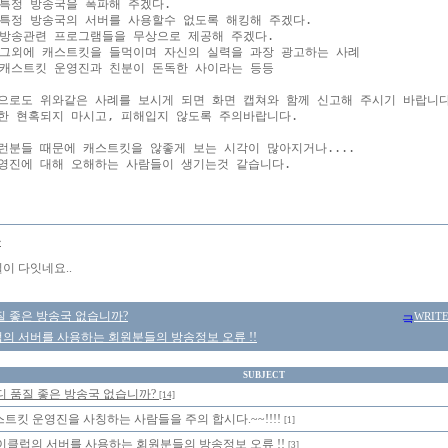
.특정 방송국을 폭파해 주겠다.

.특정 방송국의 서버를 사용할수 없도록 해킹해 주겠다.

.방송관련 프로그램들을 무상으로 제공해 주겠다.

.그외에 캐스트킷을 들먹이며 자신의 실력을 과장 광고하는 사례

.캐스트킷 운영진과 친분이 돈독한 사이라는 등등

으로도 위와같은 사례를 보시게 되면 화면 캡쳐와 함께 신고해 주시기 바랍니다.
한 현혹되지 마시고, 피해입지 않도록 주의바랍니다.

런분들 때문에 캐스트킷을 않좋게 보는 시각이 많아지거나....

몽
일이 다잇네요..
질 좋은 방송국 없습니까?
WRIT
의 서버를 사용하는 회원분들의 방송정보 오류 !!
SUBJECT
디 품질 좋은 방송국 없습니까?
[14]
트킷 운영진을 사칭하는 사람들을 주의 합시다.~~!!!!
[1]
이클럽의 서버를 사용하는 회원분들의 방송정보 오류 !!
[3]