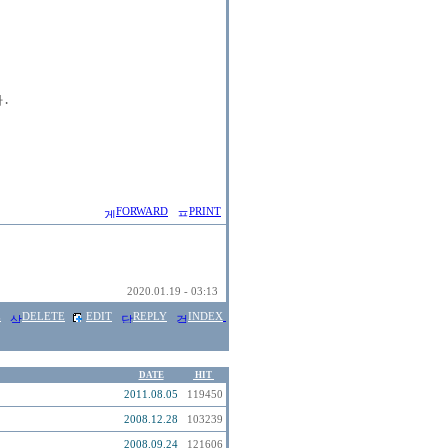


FORWARD
PRINT
2020.01.19 - 03:13
E
DELETE
EDIT
REPLY
INDEX
DATE
HIT
2011.08.05
119450
2008.12.28
103239
2008.09.24
121606