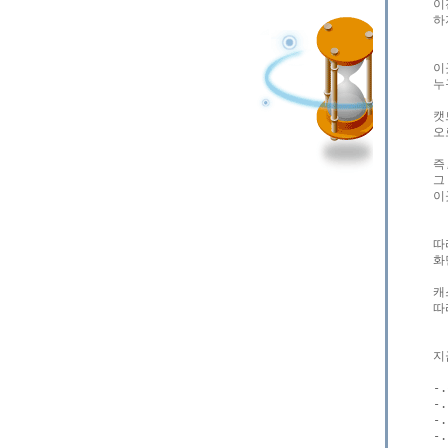
이
하
이
누
캣
오
즉
그
이
따
화
캐
따
지
-
-
-
-