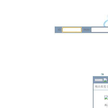
ID
PASS
70
NAME
캐스트킷 운
최