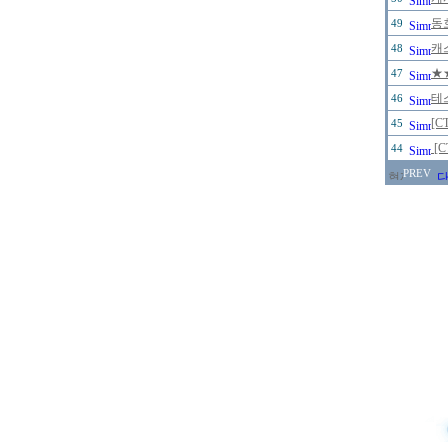
동
49
캐
48
★
47
테
46
[C
45
[
44
PREV