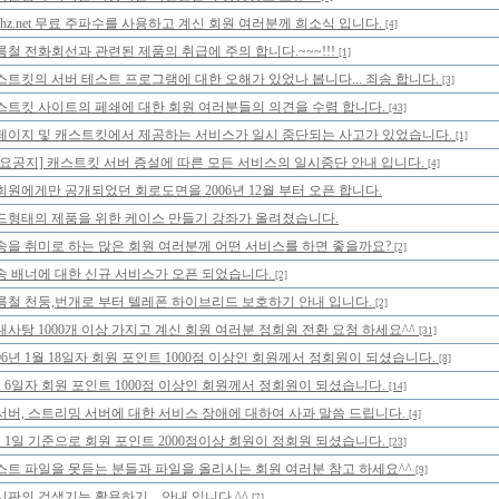
Mhz.net 무료 주파수를 사용하고 계신 회원 여러분께 희소식 입니다.
[4]
름철 전화회선과 관련된 제품의 취급에 주의 합니다.~~~!!!
[1]
스트킷의 서버 테스트 프로그램에 대한 오해가 있었나 봅니다... 죄송 합니다.
[3]
스트킷 사이트의 페쇄에 대한 회원 여러분들의 의견을 수렴 합니다.
[43]
페이지 및 캐스트킷에서 제공하는 서비스가 일시 중단되는 사고가 있었습니다.
[1]
중요공지] 캐스트킷 서버 증설에 따른 모든 서비스의 일시중단 안내 입니다.
[4]
회원에게만 공개되었던 회로도면을 2006년 12월 부터 오픈 합니다.
드형태의 제품을 위한 케이스 만들기 강좌가 올려졌습니다.
송을 취미로 하는 많은 회원 여러분께 어떤 서비스를 하면 좋을까요?
[2]
송 배너에 대한 신규 서비스가 오픈 되었습니다.
[2]
름철 천둥,번개로 부터 텔레폰 하이브리드 보호하기 안내 입니다.
[2]
대사탕 1000개 이상 가지고 계신 회원 여러분 정회원 전환 요청 하세요^^
[31]
006년 1월 18일자 회원 포인트 1000점 이상인 회원께서 정회원이 되셨습니다.
[8]
월 6일자 회원 포인트 1000점 이상인 회원께서 정회원이 되셨습니다.
[14]
서버, 스트리밍 서버에 대한 서비스 장애에 대하여 사과 말씀 드립니다.
[4]
월 1일 기준으로 회원 포인트 2000점이상 회원이 정회원 되셨습니다.
[23]
스트 파일을 못듣는 분들과 파일을 올리시는 회원 여러분 참고 하세요^^
[9]
시판의 검색기능 활용하기... 안내 입니다.^^
[7]