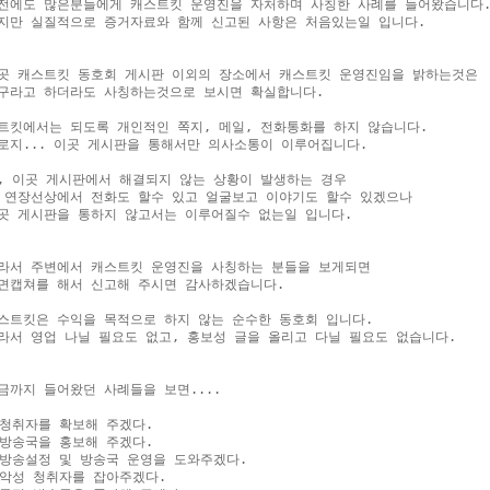
전에도 많은분들에게 캐스트킷 운영진을 자처하며 사칭한 사례를 들어왔습니다.
지만 실질적으로 증거자료와 함께 신고된 사항은 처음있는일 입니다.

곳 캐스트킷 동호회 게시판 이외의 장소에서 캐스트킷 운영진임을 밝하는것은

구라고 하더라도 사칭하는것으로 보시면 확실합니다.

트킷에서는 되도록 개인적인 쪽지, 메일, 전화통화를 하지 않습니다.

로지... 이곳 게시판을 통해서만 의사소통이 이루어집니다.

, 이곳 게시판에서 해결되지 않는 상황이 발생하는 경우

 연장선상에서 전화도 할수 있고 얼굴보고 이야기도 할수 있겠으나

곳 게시판을 통하지 않고서는 이루어질수 없는일 입니다.

라서 주변에서 캐스트킷 운영진을 사칭하는 분들을 보게되면

면캡쳐를 해서 신고해 주시면 감사하겠습니다.

스트킷은 수익을 목적으로 하지 않는 순수한 동호회 입니다.

라서 영업 나닐 필요도 없고, 홍보성 글을 올리고 다닐 필요도 없습니다.

금까지 들어왔던 사례들을 보면....

.청취자를 확보해 주겠다.

.방송국을 홍보해 주겠다.

.방송설정 및 방송국 운영을 도와주겠다.

.악성 청취자를 잡아주겠다.
