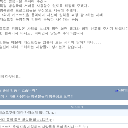
.특정 방송국을 폭파해 주겠다.

.특정 방송국의 서버를 사용할수 없도록 해킹해 주겠다.

.방송관련 프로그램들을 무상으로 제공해 주겠다.

.그외에 캐스트킷을 들먹이며 자신의 실력을 과장 광고하는 사례

.캐스트킷 운영진과 친분이 돈독한 사이라는 등등

으로도 위와같은 사례를 보시게 되면 화면 캡쳐와 함께 신고해 주시기 바랍니다.
한 현혹되지 마시고, 피해입지 않도록 주의바랍니다.

런분들 때문에 캐스트킷을 않좋게 보는 시각이 많아지거나....

몽
일이 다잇네요..
질 좋은 방송국 없습니까?
WRIT
의 서버를 사용하는 회원분들의 방송정보 오류 !!
SUBJECT
캐스트킷에 대한 간략소개 입니다.
[12]
어디 품질 좋은 방송국 없습니까?
[14]
캐스트킷 운영진을 사칭하는 사람들을 주의 합시다.~~!!!!
[1]