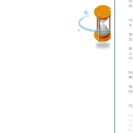
이
하
이
누
캣
오
즉
그
이
따
화
캐
따
지
-
-
-
-