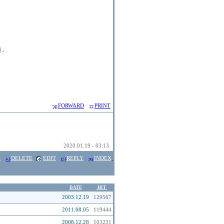


FORWARD
PRINT
2020.01.19 - 03:13
E
DELETE
EDIT
REPLY
INDEX
DATE
HIT
2003.12.19
129567
2011.08.05
119444
2008.12.28
103231