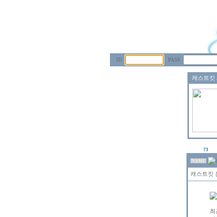
ID
PASS
73
NAME
캐스트킷 운
최