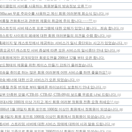
쎄이클럽의 서버를 사용하는 회원분들의 방송정보 오류 !!
[3]
5Mhz.net 무료 주파수를 사용하고 계신 회원 여러분께 희소식 입니다.
[4]
여름철 전화회선과 관련된 제품의 취급에 주의 합니다.~~~!!!
[1]
캐스트킷의 서버 테스트 프로그램에 대한 오해가 있었나 봅니다... 죄송 합니다.
[3]
캐스트킷 사이트의 페쇄에 대한 회원 여러분들의 의견을 수렴 합니다.
[43]
홈페이지 및 캐스트킷에서 제공하는 서비스가 일시 중단되는 사고가 있었습니다.
[1]
[중요공지] 캐스트킷 서버 증설에 따른 모든 서비스의 일시중단 안내 입니다.
[4]
정회원에게만 공개되었던 회로도면을 2006년 12월 부터 오픈 합니다.
보드형태의 제품을 위한 케이스 만들기 강좌가 올려졌습니다.
방송을 취미로 하는 많은 회원 여러분께 어떤 서비스를 하면 좋을까요?
[2]
방송 배너에 대한 신규 서비스가 오픈 되었습니다.
[2]
여름철 천둥,번개로 부터 텔레폰 하이브리드 보호하기 안내 입니다.
[2]
일부 단종된 모델 (CTB-01, CTB-02, CTB-09)의 보드를 무료로 나눠 드립니다.
[1]
막대사탕 1000개 이상 가지고 계신 회원 여러분 정회원 전환 요청 하세요^^
[31]
2006년 1월 18일자 회원 포인트 1000점 이상인 회원께서 정회원이 되셨습니다.
[8]
8월 6일자 회원 포인트 1000점 이상인 회원께서 정회원이 되셨습니다.
[14]
웹서버, 스트리밍 서버에 대한 서비스 장애에 대하여 사과 말씀 드립니다.
[4]
3월 1일 기준으로 회원 포인트 2000점이상 회원이 정회원 되셨습니다.
[23]