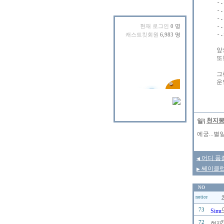
-
-
-
-
현재 로그인
0 명
-
캐스트킷회원
6,983 명
앞
또
그
천지
에궁...별
어디 품
◀
쎄이클럽
▶
NO
notice
73
72