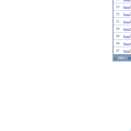
53
52
51
50
49
48
47
PREV