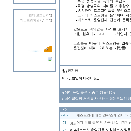
-.특정 방송국을 폭파해 주겠다.

-.특정 방송국의 서버를 사용할수 
-.방송관련 프로그램들을 무상으로 
-.그외에 캐스트킷을 들먹이며 자
현재 로그인
0 명
-.캐스트킷 운영진과 친분이 돈독한
캐스트킷회원
6,983 명
앞으로도 위와같은 사례를 보시게 
또한 현혹되지 마시고, 피해입지 
그런분들 때문에 캐스트킷을 않좋게 
천지몽
에궁...별일이 다잇네요..
어디 품질 좋은 방송국 없습니까?
◀
쎄이클럽의 서버를 사용하는 회원분들의 방송
▶
NO
캐스트킷에 대한 간략소개 입니다.
notice
[
어디 품질 좋은 방송국 없습니까?
73
[1
캐스트킷 운영진을 사칭하는 사람들을 
72