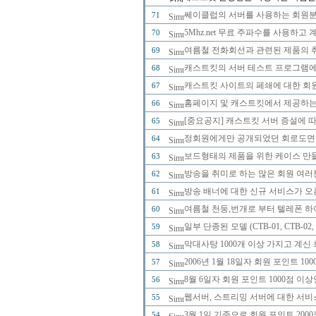
쎄이클럽의 서버를 사용하는 회원분들
71
5Mhz.net 무료 주파수를 사용하고
70
여름철 전화회선과 관련된 제품의 취급
69
캐스트킷의 서버 테스트 프로그램에 
68
캐스트킷 사이트의 페쇄에 대한 회
67
홈페이지 및 캐스트킷에서 제공하는
66
[중요공지] 캐스트킷 서버 증설에 
65
정회원에게만 공개되었던 회로도면을 2
64
보드형태의 제품을 위한 케이스 만
63
방송을 취미로 하는 많은 회원 여러
62
방송 배너에 대한 신규 서비스가 오
61
여름철 천둥,번개로 부터 텔레폰 하
60
일부 단종된 모델 (CTB-01, CTB-0
59
막대사탕 1000개 이상 가지고 계신
58
2006년 1월 18일자 회원 포인트 
57
8월 6일자 회원 포인트 1000점 
56
웹서버, 스트리밍 서버에 대한 서비
55
3월 1일 기준으로 회원 포인트 20
54