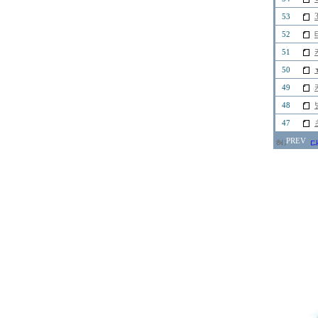
53
52
51
50
49
48
47
PREV