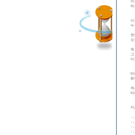
이
하
이
누
캣
오
즉
그
이
따
화
캐
따
지
-
-
-
-