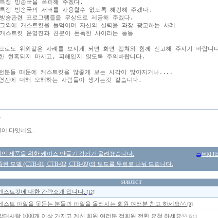
.특정 방송국을 폭파해 주겠다.

.특정 방송국의 서버를 사용할수 없도록 해킹해 주겠다.

.방송관련 프로그램들을 무상으로 제공해 주겠다.

.그외에 캐스트킷을 들먹이며 자신의 실력을 과장 광고하는 사례

.캐스트킷 운영진과 친분이 돈독한 사이라는 등등

으로도 위와같은 사례를 보시게 되면 화면 캡쳐와 함께 신고해 주시기 바랍니다.
한 현혹되지 마시고, 피해입지 않도록 주의바랍니다.

런분들 때문에 캐스트킷을 않좋게 보는 시각이 많아지거나....

몽
일이 다잇네요..
의 제품을 위한 케이스 만들기 강좌가 올려졌습니다.
WRIT
 모델 (CTB-01, CTB-02, CTB-09)의 보드를 무료로 나눠 드립니다.
SUBJECT
캐스트킷에 대한 간략소개 입니다.
[12]
테스트 파일을 못듣는 분들과 파일을 올리시는 회원 여러분 참고 하세요^^
[9]
막대사탕 1000개 이상 가지고 계신 회원 여러분 정회원 전환 요청 하세요^^
[31]