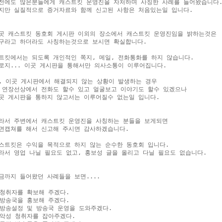
전에도 많은분들에게 캐스트킷 운영진을 자처하며 사칭한 사례를 들어왔습니다.
지만 실질적으로 증거자료와 함께 신고된 사항은 처음있는일 입니다.

곳 캐스트킷 동호회 게시판 이외의 장소에서 캐스트킷 운영진임을 밝하는것은

구라고 하더라도 사칭하는것으로 보시면 확실합니다.

트킷에서는 되도록 개인적인 쪽지, 메일, 전화통화를 하지 않습니다.

로지... 이곳 게시판을 통해서만 의사소통이 이루어집니다.

, 이곳 게시판에서 해결되지 않는 상황이 발생하는 경우

 연장선상에서 전화도 할수 있고 얼굴보고 이야기도 할수 있겠으나

곳 게시판을 통하지 않고서는 이루어질수 없는일 입니다.

라서 주변에서 캐스트킷 운영진을 사칭하는 분들을 보게되면

면캡쳐를 해서 신고해 주시면 감사하겠습니다.

스트킷은 수익을 목적으로 하지 않는 순수한 동호회 입니다.

라서 영업 나닐 필요도 없고, 홍보성 글을 올리고 다닐 필요도 없습니다.

금까지 들어왔던 사례들을 보면....

.청취자를 확보해 주겠다.

.방송국을 홍보해 주겠다.

.방송설정 및 방송국 운영을 도와주겠다.

.악성 청취자를 잡아주겠다.
