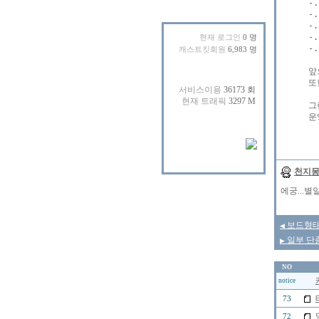
-
-
-
-
현재 로그인
0 명
-
캐스트킷회원
6,983 명
앞
또
그
천지
에궁...별
보드형태
◀
일부 단종된
▶
NO
notice
73
72