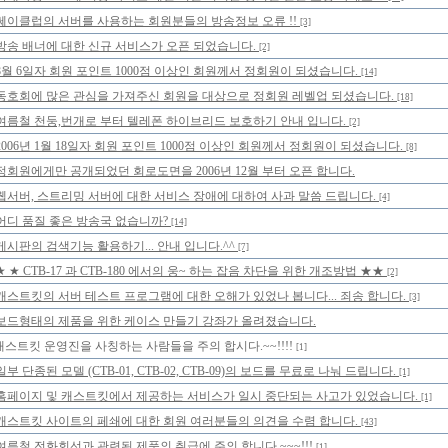
쎄이클럽의 서버를 사용하는 회원분들의 방송정보 오류 !!
[3]
방송 배너에 대한 신규 서비스가 오픈 되었습니다.
[2]
8월 6일자 회원 포인트 1000점 이상인 회원께서 정회원이 되셨습니다.
[14]
동호회에 많은 관심을 가져주신 회원을 대상으로 정회원 레벨업 되셨습니다.
[18]
여름철 천둥,번개로 부터 텔레폰 하이브리드 보호하기 안내 입니다.
[2]
2006년 1월 18일자 회원 포인트 1000점 이상인 회원께서 정회원이 되셨습니다.
[8]
정회원에게만 공개되었던 회로도면을 2006년 12월 부터 오픈 합니다.
웹서버, 스트리밍 서버에 대한 서비스 장애에 대하여 사과 말씀 드립니다.
[4]
어디 품질 좋은 방송국 없습니까?
[14]
게시판의 검색기능 활용하기... 안내 입니다.^^
[7]
★ ★ CTB-17 과 CTB-180 에서의 웅~ 하는 잡음 차단을 위한 개조방법 ★★
[2]
캐스트킷의 서버 테스트 프로그램에 대한 오해가 있었나 봅니다... 죄송 합니다.
[3]
보드형태의 제품을 위한 케이스 만들기 강좌가 올려졌습니다.
캐스트킷 운영진을 사칭하는 사람들을 주의 합시다.~~!!!!
[1]
일부 단종된 모델 (CTB-01, CTB-02, CTB-09)의 보드를 무료로 나눠 드립니다.
[1]
홈페이지 및 캐스트킷에서 제공하는 서비스가 일시 중단되는 사고가 있었습니다.
[1]
캐스트킷 사이트의 페쇄에 대한 회원 여러분들의 의견을 수렴 합니다.
[43]
여름철 전화회선과 관련된 제품의 취급에 주의 합니다.~~~!!!
[1]