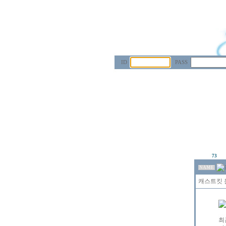
ID
PASS
73
NAME
캐스트킷 운
최