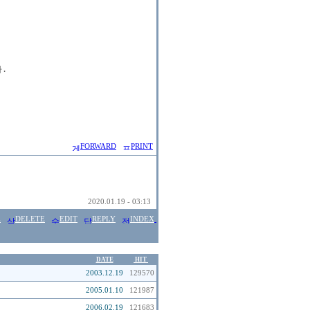


FORWARD
PRINT
2020.01.19 - 03:13
E
DELETE
EDIT
REPLY
INDEX
DATE
HIT
2003.12.19
129570
2005.01.10
121987
2006.02.19
121683