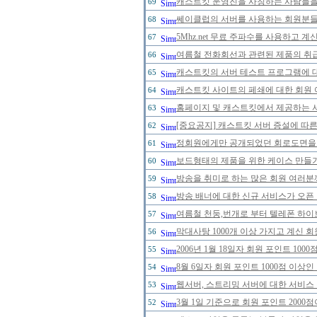
캐스트킷 운영진을 사칭하는 사람들을 주
69
쎄이클럽의 서버를 사용하는 회원분들의
68
5Mhz.net 무료 주파수를 사용하고 
67
여름철 전화회선과 관련된 제품의 취급에
66
캐스트킷의 서버 테스트 프로그램에 대한
65
캐스트킷 사이트의 페쇄에 대한 회원 
64
홈페이지 및 캐스트킷에서 제공하는 
63
[중요공지] 캐스트킷 서버 증설에 따
62
정회원에게만 공개되었던 회로도면을 20
61
보드형태의 제품을 위한 케이스 만들
60
방송을 취미로 하는 많은 회원 여러분
59
방송 배너에 대한 신규 서비스가 오픈
58
여름철 천둥,번개로 부터 텔레폰 하이
57
막대사탕 1000개 이상 가지고 계신 
56
2006년 1월 18일자 회원 포인트 1
55
8월 6일자 회원 포인트 1000점 이
54
웹서버, 스트리밍 서버에 대한 서비스
53
3월 1일 기준으로 회원 포인트 200
52