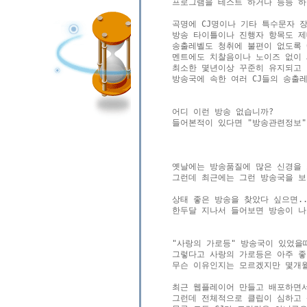
프로그램을 테스트 하거나 등등 하
곡명에 CJ명이나 기타 특수문자 장
방송 타이틀이나 진행자 항목도 제대
송출레벨도 청취에 불편이 없도록 0
멘트에도 치찰음이나 노이즈 없이 세
최소한 몇년이상 꾸준히 유지되고 있
방송국에 속한 여러 CJ들의 송출레
어디 이런 방송 없습니까?

들어본적이 있다면 "방송관련정보" 
옛날에는 방송품질에 많은 신경을 
그런데 최근에는 그런 방송국을 보
상태 좋은 방송을 찾았다 싶으면...
한두달 지나서 들어보면 방송이 나
"사랑의 가로등" 방송국이 있었을때
그렇다고 사랑의 가로등은 아주 좋았
무슨 이유인지는 모르겠지만 몇개월
최근 웹플레이어 만들고 배포하면서
그런데 전체적으로 클립이 심하고 