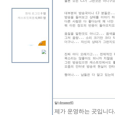
물론 모든 CJ가 그런것은 아니구요.
대부분의 방송국이나 CJ 분들은...
현재 로그인
0 명
방송을 들어보고 상태를 이야기 하면 
캐스트킷회원
6,983 명
다른 사람은 다 좋다는데 왜 너만 
뭐 이런 정도의 반응이 돌아오지요.
음질을 말한것도 아니고... 음색을 
그저 음량... 소리 크기만 크다 
더구나... 자신의 상태가 그런지
진짜 어디 오래가고... 전제적인 C
목소리는 않좋아도 되니까 치찰음 없
그런 방송있으면 캐스트킷에서도 활
요즘의 인터넷 방송국 현실이 안타
행여나... 남들은 다 알고 있는데
dreamer05
제가 운영하는 곳입니다. 