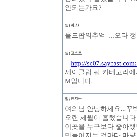
안되는가요?
마 샤
올드팝의추억 ...오타 
고스트
http://sc07.saycast.com
세이클럽 팝 카테고리에서 
M입니다.
천지몽
여의님 안녕하세요...꾸벅.
오랜 세월이 흘렀습니다
이곳을 누구보다 좋아했
만들어지는 것마다 마냥