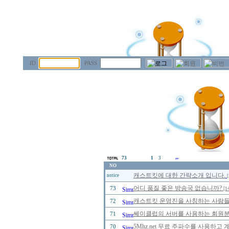
ID
PASS
73
1
3
NO
캐스트킷에 대한 간략소개 입니다.
notice
[
어디 품질 좋은 방송국 없습니까?
73
[1
캐스트킷 운영진을 사칭하는 사람들을 
72
쎄이클럽의 서버를 사용하는 회원분들
71
5Mhz.net 무료 주파수를 사용하고
70