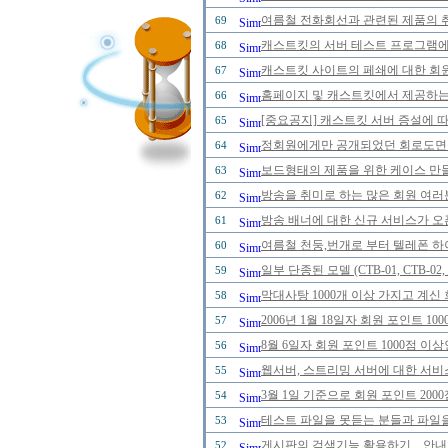
여름철 전화회선과 관련된 제품의 취급
69
캐스트킷의 서버 테스트 프로그램에 
68
캐스트킷 사이트의 페쇄에 대한 회
67
홈페이지 및 캐스트킷에서 제공하는
66
[중요공지] 캐스트킷 서버 증설에 
65
정회원에게만 공개되었던 회로도면을 2
64
보드형태의 제품을 위한 케이스 만
63
방송을 취미로 하는 많은 회원 여러
62
방송 배너에 대한 신규 서비스가 오
61
여름철 천둥,번개로 부터 텔레폰 하
60
일부 단종된 모델 (CTB-01, CTB-0
59
막대사탕 1000개 이상 가지고 계신
58
2006년 1월 18일자 회원 포인트 
57
8월 6일자 회원 포인트 1000점 
56
웹서버, 스트리밍 서버에 대한 서비
55
3월 1일 기준으로 회원 포인트 20
54
테스트 파일을 못듣는 분들과 파일을
53
게시판의 검색기능 활용하기... 안내
52