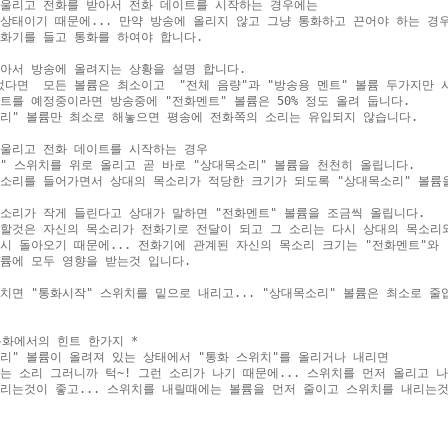
울리고 전화를 받아서 전화 데이트를 시작하는 경우에는 

상태이기 때문에... 만약 방송에 올리지 않고 그냥 통화하고 끈어야 하는 경우
화기를 들고 통화를 하여야 합니다.

아서 방송에 올려지는 상황을 설명 합니다.

다면  모든 볼륨은 최소이고  "전체 음량"과 "방송용 멘트" 볼륨 두가지만 
트를 예정중이라면 방송중에 "전화멘트" 볼륨은 50% 정도 올려 둡니다.

리" 볼륨만 최소로 해놓으면 평송에 전화쪽의 소리는 유입되지 않습니다.

울리고 전화 데이트를 시작하는 경우 

" 스위치를 위로 올리고 곧 바로 "상대목소리" 볼륨을 천천히 올립니다.

소리를 들어가면서 상대의 목소리가 적당한 크기가 되도록 "상대목소리" 볼륨을
소리가 작게 들린다고 상대가 말하면 "전화멘트" 볼륨을 조금씩 올립니다.

할것은 자신의 목소리가 전화기로 전달이 되고 그 소리는 다시 상대의 목소리와
시 돌아오기 때문에... 전화기에 관계된 자신의 목소리 크기는 "전화멘트"와 
륨에 모두 영향을 받는것 입니다.

치면 "통화시작" 스위치를 밑으로 내리고... "상대목소리" 볼륨은 최소로 줄입
통화에서의 힌트 한가지 *

리" 볼륨이 올려져 있는 상태에서 "통화 스위치"를 올리거나 내리면

는 소리 그러니까 턱~! 그런 소리가 나기 때문에... 스위치를 먼저 올리고 나서
리는것이 좋고... 스위치를 내릴때에는 볼륨을 먼저 줄이고 스위치를 내리는것