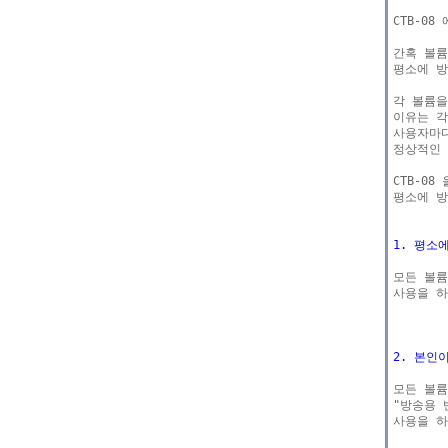
CTB-0
간혹 볼륨
평소에 방
각 볼륨을
이유는 각
사용자마다
정상적인 
CTB-0
평소에 방
1. 평소
모든 볼륨
사용을 하
2. 본인
모든 볼륨
"방송용 
사용을 하