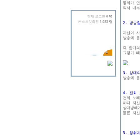
통화가 연
믹서 내부
현재 로그인
0 명
캐스트킷회원
6,983 명
2. 방송
자신이 사
방송에 올
즉 한개의
그렇기 때
3. 상대

방송에 
4. 전화

전화 노
이때 자신
상대방에게
물론 자신
5. 청취