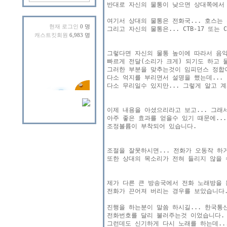
반대로 자신의 물통이 낮으면 상대쪽에서 
여기서 상대의 물통은 전화국... 호스는 
현재 로그인
0 명
그리고 자신의 물통은... CTB-17 또는 
캐스트킷회원
6,983 명
그렇다면 자신의 물통 높이에 따라서 음악
빠르게 전달(소리가 크게) 되기도 하고 물
그러한 부분을 맞추는것이 임피던스 정합이
다소 억지를 부리면서 설명을 했는데...
다소 무리일수 있지만... 그렇게 알고 계
이제 내용을 아셨으리라고 보고... 그래
아주 좋은 효과를 얻을수 있기 때문에... 
조정볼륨이 부착되어 있습니다.

조절을 잘못하시면... 전화가 오동작 하거
또한 상대의 목소리가 전혀 들리지 않을 
제가 다른 큰 방송국에서 전화 노래방을 듣
전화가 끈어져 버리는 경우를 보았습니다.
진행을 하는분이 말씀 하시길... 한국통신
전화번호를 달리 불러주는것 이었습니다.

그런데도 신기하게 다시 노래를 하는데...