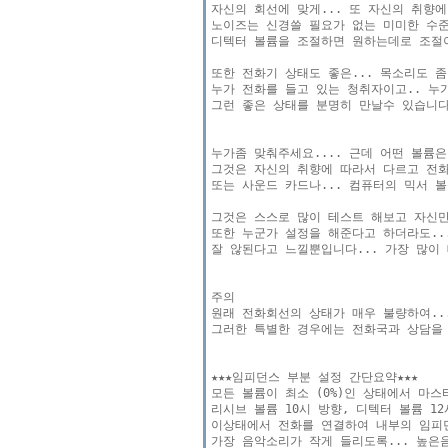
자신의 회선에 맞게... 또 자신의 취향에
노이즈는 신경쓸 필요가 없는 미미한 수준
디텍터 볼륨을 조절하면 원하는데로 조절이
또한 전화기 상태도 좋은... 목소리도 좀
누가 전화를 들고 있는 청취자이고.. 누
그런 좋은 상태를 분명히 만날수 있습니다..
누가좀 맞춰주세요.... 근데 어떤 볼륨은
그것은 자신의 취향에 따라서 다르고 전화
또는 사운드 카드나... 컴퓨터의 믹서 볼
그것은 스스로 많이 테스트 해보고 자신만
또한 누군가 설정을 해준다고 하더라도..
잘 않된다고 느낄뿐입니다... 가장 많이
주의 

원래 전화회선의 상태가 매우 불량하여..
그러한 특별한 경우에는 전화국과 상담을 
★★★임피던스 부분 설정 간단요약★★★

모든 볼륨이 최소 (0%)인 상태에서 마스터
리시브 볼륨 10시 방향, 디텍터 볼륨 12
이상태에서 전화를 연결하여 내부의 임피던
가장 음악소리가 작게 들리도록... 높은음