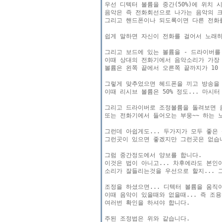
우선 디텍터 볼륨을 중간(50%)에 위치 시
음악은 즉 전화회선으로 나가는 음악의 크기
그리고 핸드폰이나 되도록이면 다른 전화를
쉽게 말하면 자신이 전화를 걸어서 노래하
그리고 보드에 있는 볼륨을 - 드라이버를
이때 상대의 전화기에서 음악소리가 가장 
볼륨은 왼쪽 끝에서 오른쪽 끝까지가 10 
그렇게 맞추었으면 헤드폰을 끼고 방송을 
이때 리시브 볼륨은 50% 정도... 마시터
그리고 드라이버로 조정볼륨을 돌려보면 음
또는 전화기에서 들어오는 부웅~~ 하는 
그런데 아쉽게도... 두가지가 모두 좋은 
그런곳이 있으면 좋겠지만 그런곳은 없습니
그럼 중간정도에서 양보를 합니다.

이것은 법이 아니고... 차후에라도 본인
소리가 잘들리는것을 우선으로 할지... 그
조정을 하셨으면... 디텍터 볼륨을 움직이
이때 음악이 있을때와 없을때... 즉 조
여러번 확인을 하셔야 합니다.

주된 조정법은 위와 같습니다.
