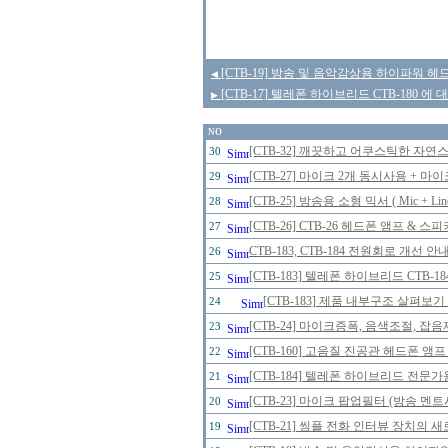
[CTB-19] 방송 및 음악감상용 하이파워 헤
◀
[CTB-17] 텔레폰 하이브리드 CTB-180 에
▶
NO
[CTB-32] 깨끗하고 어쿠스틱한 자
30
[CTB-27] 마이크 2개 동시사용 + 
29
[CTB-25] 방송용 소형 믹서 ( Mic + Line
28
[CTB-26] CTB-26 헤드폰 앰프 & 
27
CTB-183, CTB-184 전원회로 개선 
26
[CTB-183] 텔레폰 하이브리드 CTB-
25
[CTB-183] 제품 내부구조 살펴보
24
[CTB-24] 마이크증폭, 음색조절, 잡
23
[CTB-160] 고음질 진공관 헤드폰 앰프
22
[CTB-184] 텔레폰 하이브리드 전문가
21
[CTB-23] 마이크 팝업필터 (방송 멘
20
[CTB-21] 씸플 전화 인터뷰 장치의 
19