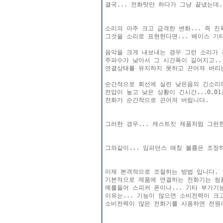
결국... 전화탓만 하다가 그냥 끝냈는데.
소리의 아주 크고 급격한 변화... 즉 진
그것을 소리로 표현한다면... 베이스 기타
음악을 크게 내보내는 경우 그런 소리가 
주파수가 낮아서 그 시간폭이 길어지고..
연결상태를 유지하지 못하고 끈어져 버리는
순간적으로 회선에 실린 낮은음의 긴소리에
전압이 높고 낮은 상황이 긴시간...0.01
전화가 순간적으로 끈어져 버립니다.

그러한 경우... 캐스트킷 제품처럼 그런
그와같이... 임피던스 매칭 볼륨은 조정
이제 본격적으로 조절하는 방법 입니다.

기본적으로 제품에 연결하는 전화기는 씸플
예를들어 스피커 폰이나... 기타 부가기
이유는... 기능이 많으면 소비전력이 크
소비전력이 많은 전화기를 사용하면 전원이