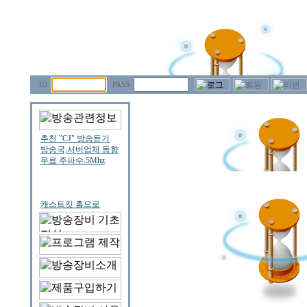
ID
PASS