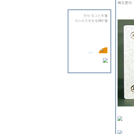
헤드폰이 
현재 로그인
0 명
캐스트킷회원
6,983 명