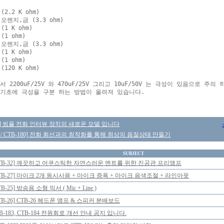
2.2 K ohm)

오렌지,금 (3.3 ohm)

1 K ohm)

1 ohm)

오렌지,금 (3.3 ohm)

1 K ohm)

1 ohm)

120 K ohm)

 2200uF/25V 와 470uF/25V 그리고 10uF/50V 는 극성이 있음으로 주의 
21] 씸플 전화 인터뷰 장치의 새로운 모델 입니다
17 / CTB-180] 전화 회선과의 최적화를 통해 최상의 음질상태 만들기
SUBJECT
CTB-32] 깨끗하고 어쿠스틱한 자연스러운 멘트를 위한 진공관 프리앰프
TB-27] 마이크 2개 동시사용 + 마이크 증폭 + 마이크 음색조절 + 라인아웃
TB-25] 방송용 소형 믹서 ( Mic + Line )
TB-26] CTB-26 헤드폰 앰프 & 스피커 분배보드
B-183, CTB-184 전원회로 개선 안내 공지 입니다.