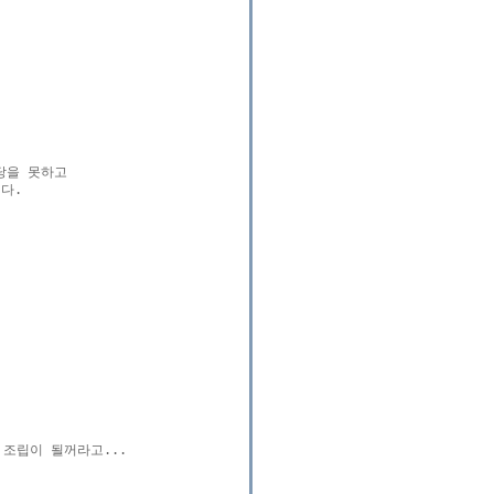


을 못하고

.

조립이 될꺼라고...
