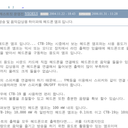
1
2
YEOEUI
2004.11.22 - 18:43
2006.01.31 - 11:28
DATE
UPDATE
9] 방송 및 음악감상용 하이파워 헤드폰 앰프 입니다.
9 헤드폰 앰프 입니다... CTB-19는 시중에서 보는 헤드폰 앰프와는 사용 용도가
헤드폰 앰프는 믹서 또는 오디오 장치에서 라인 출력만 있을때에 헤드폰으로 들
을 받아서 헤드폰을 구동하는 용도의 앰프 입니다.

9 의 용도는 사운드 카드에 직접 헤드폰을 연결해도 헤드폰으로 음악을 들을수 있
악 감상용의 큰 헤드폰을 연결해서 들어보면 출력이 많이 부족하여

까지 올려도 크게 들을수 없습니다.

의 스피커를 연결해야 하기 때문에... Y짹등을 이용해서 스피커와 같이 연결 
사용하려면 외부 스피커를 ON/OFF 하여야 합니다.

우에 CTB-19 를 사용하면 편리 합니다.

커의 볼륨을 조절할수 있고 헤드폰 또한 충분한 음량을 확보 할수 있습니다.

펴보면 일반적인 헤드폰 앰프는 100 mW 내외 입니다.

B-19는 10,000 mW 즉 일반적인 헤드폰 앰프는 0.1와트 이고 CTB-19는 10
와트의 출력을 모두 헤드폰으로 출력한다면... 귀를 다치겠지만요

량으로 음악을 즐기고 방송을 하기 위한 용도로 활용할수 있는 앰프이며
