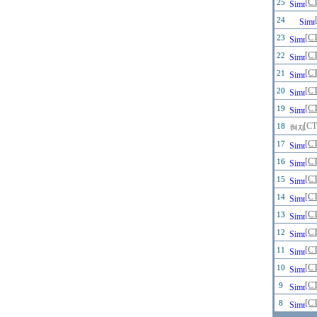
[C
25
24
[C
23
[C
22
[
21
[C
20
[
19
[C
18
[C
17
[C
16
[
15
[C
14
[C
13
[C
12
[
11
[
10
[
9
[
8