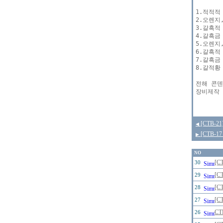
1.적적적 (
2.오렌지,
3.갈흑적 (
4.갈흑금 (
5.오렌지,
6.갈흑적 (
7.갈흑금 (
8.갈적황 (
전해 콘덴서
[CTB-
◀
[CTB-
▶
NO
[
30
[C
29
[C
28
[C
27
CT
26