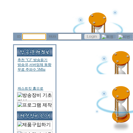
ID
PASS