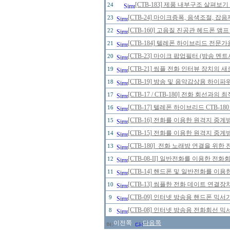
[CTB-183] 제품 내부구조 살펴보
24
[CTB-24] 마이크증폭, 음색조절, 잡
23
[CTB-160] 고음질 진공관 헤드폰 앰프
22
[CTB-184] 텔레폰 하이브리드 전문가
21
[CTB-23] 마이크 팝업필터 (방송 멘
20
[CTB-21] 씸플 전화 인터뷰 장치의 
19
[CTB-19] 방송 및 음악감상용 하이파
18
[CTB-17 / CTB-180] 전화 회선
17
[CTB-17] 텔레폰 하이브리드 CTB-1
16
[CTB-16] 전화를 이용한 원격지 중계
15
[CTB-15] 전화를 이용한 원격지 중계
14
[CTB-180] 전화 노래방 연결을 위한 전
13
[CTB-08-II] 일반전화를 이용한 전화
12
[CTB-14] 핸드폰 및 일반전화를 이
11
[CTB-13] 씸플한 전화 데이트 연결장
10
[CTB-09] 인터넷 방송용 핸드폰 믹
9
[CTB-08] 인터넷 방송용 전화회선 
8
이전쪽
다음쪽