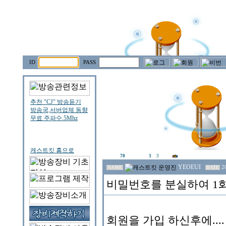
ID
PASS
70
3
3
YEOEUI
2
NAME
DATE
비밀번호를 분실하여 1회
회원을 가입 하신후에..