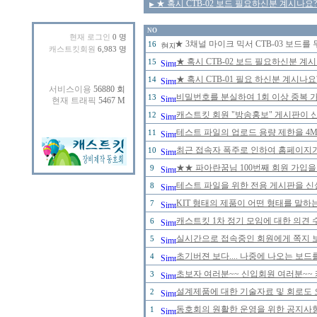
★ 혹시 CTB-02 보드 필요하신분 계시나요
▶
NO
현재 로그인
0 명
★ 3채널 마이크 믹서 CTB-03 보드를
16
캐스트킷회원
6,983 명
★ 혹시 CTB-02 보드 필요하신분 계
15
★ 혹시 CTB-01 필요 하신분 계시나
14
비밀번호를 분실하여 1회 이상 중복 
13
캐스트킷 회원 "방송홍보" 게시판이 
12
테스트 파일의 업로드 용량 제한을 4
11
최근 접속자 폭주로 인하여 홈페이지
10
★★ 파아란꿈님 100번째 회원 가입을
9
테스트 파일을 위한 전용 게시판을 신
8
KIT 형태의 제품이 어떤 형태를 말
7
캐스트킷 1차 정기 모임에 대한 의견 
6
실시간으로 접속중인 회원에게 쪽지 보
5
초기버젼 보다.... 나중에 나오는 보드
4
초보자 여러분~~ 신입회원 여러분~~ 
3
설계제품에 대한 기술자료 및 회로도 
2
동호회의 원활한 운영을 위한 공지사
1