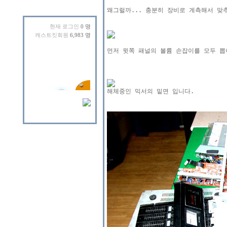
왜그럴까... 충분히 장비로 계측해서 맞
현재 로그인
0 명
캐스트킷회원
6,983 명
먼저 윗쪽 패널의 볼륨 손잡이를 모두 뽑아