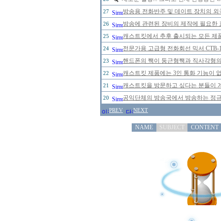
방송용 전화반주 및 데이트 장치의 
27
방송에 관련된 장비의 제작에 필요한 
26
캐스트킷에서 추후 출시되는 모든 제
25
전문가용 고급형 전화회선 믹서 CTB-
24
핸드폰의 짹이 둥근형짹과 직사각형의 
23
캐스트킷 제품에는 3인 통화 기능이 
22
캐스트킷을 방문하고 싶다는 분들이 
21
공익단체의 방송국에서 방송하는 정규 
20
PREV
NEXT