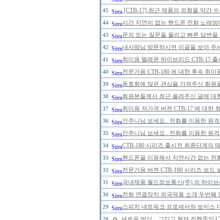
[CTB-17] 최근 제품의 외형을 약간
45
시간 지연이 없는 핸드폰 전화 노래
44
문의 또는 질문을 올리고 빠른 답변을 
43
내사랑님 방문하시면 이글을 보아 주세
42
취미용 텔레폰 하이브리드 CTB-17 
41
전문가용 CTB-180 에 대한 후속 취미
40
동호회에 많은 관심을 가져주신 회원
39
회원분들께서 최근 올려주신 글에 대한
38
취미용 저가격 버젼 CTB-17 에 대한
37
인주니님 보세요.. 전화를 이용한 원격
36
인주니님 보세요.. 전화를 이용한 원격
35
CTB-180 시리즈 출시전 최종단계의 
34
핸드폰을 이용해서 지연시간 없는 전
33
전문가용 버젼 CTB-180 시리즈 보드
32
국내제품 월드정보통신(주) 의 하이브리
31
전화 연결장치 외국제품 소개 두번째 
30
스피치 네트워크 프로세서와 보이스 
29
새로운 발상... 그리고 현재 진행중인 
28