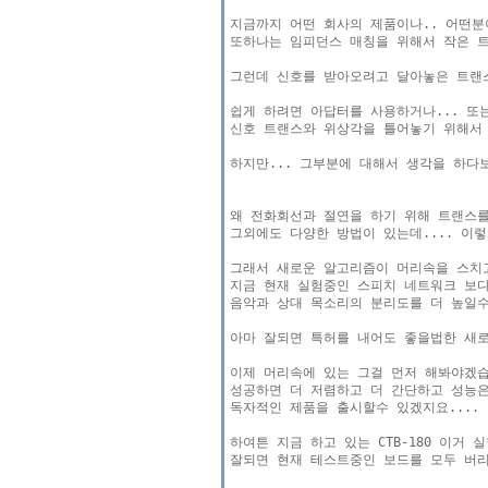
지금까지 어떤 회사의 제품이나.. 어떤분이
또하나는 임피던스 매칭을 위해서 작은 트
그런데 신호를 받아오려고 달아놓은 트랜스
쉽게 하려면 아답터를 사용하거나... 또
신호 트랜스와 위상각을 틀어놓기 위해서 
하지만... 그부분에 대해서 생각을 하다보
왜 전화회선과 절연을 하기 위해 트랜스를 
그외에도 다양한 방법이 있는데.... 이렇
그래서 새로운 알고리즘이 머리속을 스치고
지금 현재 실험중인 스피치 네트워크 보다 
음악과 상대 목소리의 분리도를 더 높일수 
아마 잘되면 특허를 내어도 좋을법한 새로
이제 머리속에 있는 그걸 먼저 해봐야겠습
성공하면 더 저렴하고 더 간단하고 성능은
독자적인 제품을 출시할수 있겠지요....

하여튼 지금 하고 있는 CTB-180 이거
잘되면 현재 테스트중인 보드를 모두 버리