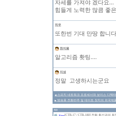
자세를 가져야 겠다요...
힘들게 노력한 많큼 좋은 
치우
또한번 기대 만땅 합니다
천지몽
알고리즘 홧팅....
지성
정말 고생하시는군요
스피치 네트워크 프로세서와 보이스 디텍터
◀
방송용 전화반주 및 데이트 장치의 외국제
▶
NO
[CTB-17 / CTB-180] 전화 회선
46