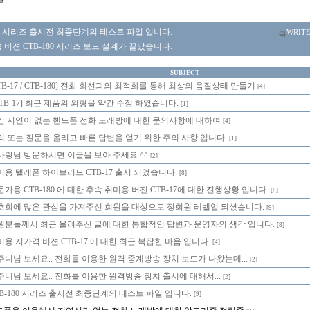
80 시리즈 출시전 최종단계의 테스트 파일 입니다.
WRIT
버젼 CTB-180 시리즈 보드 설계가 끝났습니다.
SUBJECT
TB-17 / CTB-180] 전화 회선과의 최적화를 통해 최상의 음질상태 만들기
[4]
CTB-17] 최근 제품의 외형을 약간 수정 하였습니다.
[1]
간 지연이 없는 핸드폰 전화 노래방에 대한 문의사항에 대하여
[4]
의 또는 질문을 올리고 빠른 답변을 얻기 위한 주의 사항 입니다.
[1]
사랑님 방문하시면 이글을 보아 주세요 ^^
[2]
미용 텔레폰 하이브리드 CTB-17 출시 되었습니다.
[8]
가용 CTB-180 에 대한 후속 취미용 버젼 CTB-17에 대한 진행상황 입니다.
[8]
호회에 많은 관심을 가져주신 회원을 대상으로 정회원 레벨업 되셨습니다.
[9]
원분들께서 최근 올려주신 글에 대한 통합적인 답변과 운영자의 생각 입니다.
[8]
미용 저가격 버젼 CTB-17 에 대한 최근 복잡한 마음 입니다.
[4]
주니님 보세요.. 전화를 이용한 원격 중계방송 장치 보드가 나왔는데...
[2]
주니님 보세요.. 전화를 이용한 원격방송 장치 출시에 대해서...
[2]
TB-180 시리즈 출시전 최종단계의 테스트 파일 입니다.
[9]