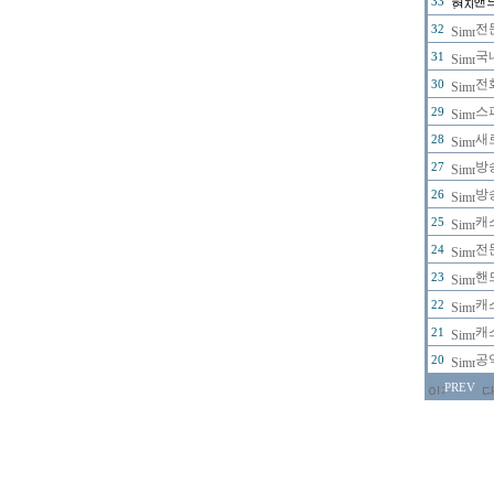
핸
33
전
32
국
31
전
30
스
29
새
28
방
27
방
26
캐
25
전
24
핸
23
캐
22
캐
21
공
20
PREV