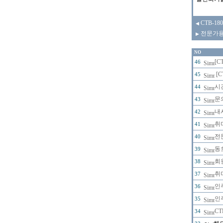
CTB-1
◀
전문가용 
▶
NO
[C
46
[
45
시
44
문
43
내
42
취
41
전문
40
동
39
회
38
취
37
인
36
인
35
C
34