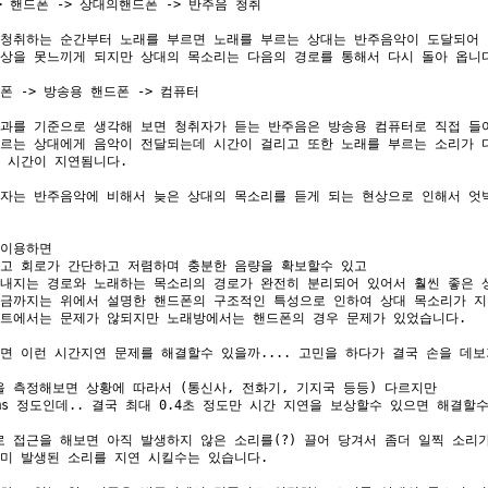
> 핸드폰 -> 상대의핸드폰 -> 반주음 청취

청취하는 순간부터 노래를 부르면 노래를 부르는 상대는 반주음악이 도달되어 
상을 못느끼게 되지만 상대의 목소리는 다음의 경로를 통해서 다시 돌아 옵니다
폰 -> 방송용 핸드폰 -> 컴퓨터

과를 기준으로 생각해 보면 청취자가 듣는 반주음은 방송용 컴퓨터로 직접 들어
르는 상대에게 음악이 전달되는데 시간이 걸리고 또한 노래를 부르는 소리가 다
 시간이 지연됨니다.

자는 반주음악에 비해서 늦은 상대의 목소리를 듣게 되는 현상으로 인해서 엇박
이용하면

고 회로가 간단하고 저렴하며 충분한 음량을 확보할수 있고

내지는 경로와 노래하는 목소리의 경로가 완전히 분리되어 있어서 훨씬 좋은 상
금까지는 위에서 설명한 핸드폰의 구조적인 특성으로 인하여 상대 목소리가 지
트에서는 문제가 않되지만 노래방에서는 핸드폰의 경우 문제가 있었습니다.

면 이런 시간지연 문제를 해결할수 있을까.... 고민을 하다가 결국 손을 데보
 측정해보면 상황에 따라서 (통신사, 전화기, 기지국 등등) 다르지만

00ms 정도인데.. 결국 최대 0.4초 정도만 시간 지연을 보상할수 있으면 해결할수
 접근을 해보면 아직 발생하지 않은 소리를(?) 끌어 당겨서 좀더 일찍 소리가
미 발생된 소리를 지연 시킬수는 있습니다.
