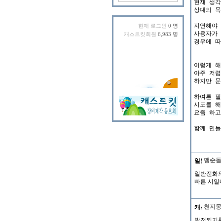
현재 생각
상대의 목
지연해야 
현재 로그인
0 명
사용자가 
캐스트킷회원
6,983 명
경우에 따
이렇게 해
아주 저렴
하지만 문
하여튼 필
시도를 해
요즘 하고
맹순
일반전화의 
빠른 시일
천지
발전되기를.