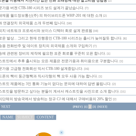
드폰을 이용해서 지연시간 없는 전화 노래방에 대한 알고리즘 정립중
[2]
문가용 버젼 CTB-180 시리즈 보드 설계가 끝났습니다.
[7]
내제품 월드정보통신(주) 의 하이브리드폰 WHP-201 에 대한 소개
[2]
화 연결장치 외국제품 소개 두번째 입니다.
[58]
피치 네트워크 프로세서와 보이스 디텍터 회로 설계 완료됨
[10]
로운 발상... 그리고 현재 진행중인 CTB-180 시리즈는 출시가 늦어질듯 합니다.
[6]
송용 전화반주 및 데이트 장치의 외국제품 소개와 구입하기
[7]
송에 관련된 장비의 제작에 필요한 표준 회로를 꾸준히 오픈 합니다.
[1]
스트킷에서 추후 출시되는 모든 제품은 전문가용과 취미용으로 구분합니다.
[1]
문가용 고급형 전화회선 믹서 CTB-180 설계중입니다.
[16]
드폰의 짹이 둥근형짹과 직사각형의 짹 모두 사용 가능 합니다.
[1]
스트킷 제품에는 3인 통화 기능이 없다는 문의에 대하여 답변 올립니다.
[2]
스트킷을 방문하고 싶다는 분들이 계셔서 캐스트킷을 사진으로 소개 합니다.
[11]
익단체의 방송국에서 방송하는 정규 CJ 에 대해서 구매비용의 20% 할인
[2]
NEXT
[PREV]
[1]
2
[3]
[NEXT]