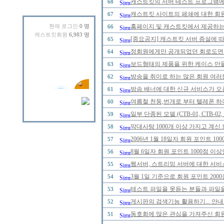
캐스트킷의 서버 테스트 프로그램에 
68
캐스트킷 사이트의 페쇄에 대한 회
67
홈페이지 및 캐스트킷에서 제공하는
현재 로그인
0 명
66
캐스트킷회원
6,983 명
[중요공지] 캐스트킷 서버 증설에 
65
정회원에게만 공개되었던 회로도면을 2
64
보드형태의 제품을 위한 케이스 만
63
방송을 취미로 하는 많은 회원 여러
62
방송 배너에 대한 신규 서비스가 오
61
여름철 천둥,번개로 부터 텔레폰 하
60
일부 단종된 모델 (CTB-01, CTB-0
59
막대사탕 1000개 이상 가지고 계신
58
2006년 1월 18일자 회원 포인트 
57
8월 6일자 회원 포인트 1000점 
56
웹서버, 스트리밍 서버에 대한 서비
55
3월 1일 기준으로 회원 포인트 20
54
테스트 파일을 못듣는 분들과 파일을
53
게시판의 검색기능 활용하기... 안내
52
동호회에 많은 관심을 가져주신 회
51