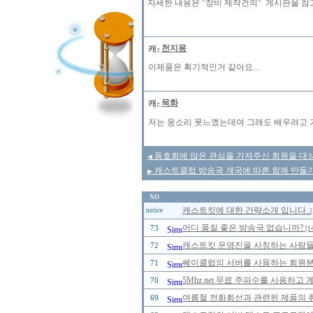
자세한 내용은 "장비 제작건의" 게시판을 참
천지몽
이제품은 획기적인거 같아요...
목화
저는 웅소리 못느꼈는데여 그래도 배우려고
동호회에 많은 관심을 가져주신 회원을 대
◀
캐스트클럽 방송국 개국에 따른 함께 만들기 
▶
NO
캐스트킷에 대한 간략소개 입니다.
notice
[
어디 품질 좋은 방송국 없습니까?
73
[1
캐스트킷 운영진을 사칭하는 사람들을 
72
쎄이클럽의 서버를 사용하는 회원분들
71
5Mhz.net 무료 주파수를 사용하고
70
여름철 전화회선과 관련된 제품의 취급
69