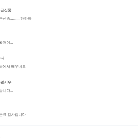
로근신중
중...........하하하
몽
어여...
바다
곳에서 배우네요
가왔시우
니다...
군요 감사합니다