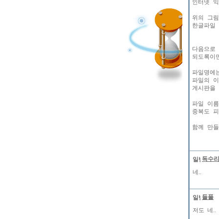
인터넷 익
위의 그림
한글파일 
다음으로 
되도록이면
파일명에는
파일의 이
게시판을 
파일 이름의
중복도 피
독수
네..
들풀
저도 네..