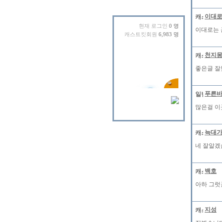
이대
현재 로그인
0 명
이대로는 근신
캐스트킷회원
6,983 명
천지
좋은글 잘봤
푸른
많은걸 이
늑대
네 잘알겠습
백호
아하 그럿
지성