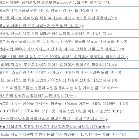
정회원에게만 공개되었던 회로도면을 2006년 12월 부터 오픈 합니다.
보드형태의 제품을 위한 케이스 만들기 강좌가 올려졌습니다.
방송을 취미로 하는 많은 회원 여러분께 어떤 서비스를 하면 좋을까요?
[2]
방송 배너에 대한 신규 서비스가 오픈 되었습니다.
[2]
여름철 천둥,번개로 부터 텔레폰 하이브리드 보호하기 안내 입니다.
[2]
일부 단종된 모델 (CTB-01, CTB-02, CTB-09)의 보드를 무료로 나눠 드립니다.
[1]
막대사탕 1000개 이상 가지고 계신 회원 여러분 정회원 전환 요청 하세요^^
[31]
2006년 1월 18일자 회원 포인트 1000점 이상인 회원께서 정회원이 되셨습니다.
[8]
8월 6일자 회원 포인트 1000점 이상인 회원께서 정회원이 되셨습니다.
[14]
웹서버, 스트리밍 서버에 대한 서비스 장애에 대하여 사과 말씀 드립니다.
[4]
3월 1일 기준으로 회원 포인트 2000점이상 회원이 정회원 되셨습니다.
[23]
테스트 파일을 못듣는 분들과 파일을 올리시는 회원 여러분 참고 하세요^^
[9]
게시판의 검색기능 활용하기... 안내 입니다.^^
[7]
동호회에 많은 관심을 가져주신 회원을 대상으로 정회원 레벨업 되셨습니다.
[18]
★ ★ CTB-17 과 CTB-180 에서의 웅~ 하는 잡음 차단을 위한 개조방법 ★★
[2]
캐스트클럽 방송국 개국에 따른 함께 만들기 도우미 구합니다. ^^
[5]
★★ 11월 27일 토요일 캐스트킷 1차 정기모임을 실시 합니다.★★
[2]
테스트 파일 게시판에 추천 기능을 추가 하였습니다.. 많은 이용 바랍니다.^^
[3]