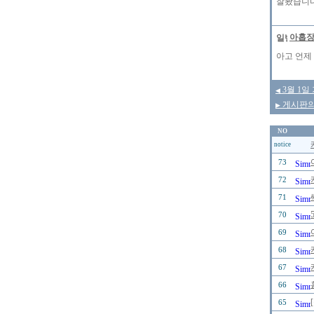
잘봤습니
아홉
아고 언제
3월 1일
◀
게시판의 
▶
NO
notice
73
72
71
70
69
68
67
66
65