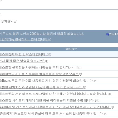
다
장
 정회원되남
 기준으로 회원 포인트 2000점이상 회원이 정회원 되셨습니다.
WRIT
검색기능 활용하기... 안내 입니다.^^
SUBJECT
캐스트킷에 대한 간략소개 입니다.
[12]
어디 품질 좋은 방송국 없습니까?
[14]
캐스트킷 운영진을 사칭하는 사람들을 주의 합시다.~~!!!!
[1]
쎄이클럽의 서버를 사용하는 회원분들의 방송정보 오류 !!
[3]
5Mhz.net 무료 주파수를 사용하고 계신 회원 여러분께 희소식 입니다.
[4]
여름철 전화회선과 관련된 제품의 취급에 주의 합니다.~~~!!!
[1]
캐스트킷의 서버 테스트 프로그램에 대한 오해가 있었나 봅니다... 죄송 합니다.
[3]
캐스트킷 사이트의 페쇄에 대한 회원 여러분들의 의견을 수렴 합니다.
[43]
홈페이지 및 캐스트킷에서 제공하는 서비스가 일시 중단되는 사고가 있었습니다.
[1]
[중요공지] 캐스트킷 서버 증설에 따른 모든 서비스의 일시중단 안내 입니다.
[4]