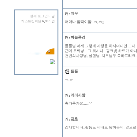
치우
현재 로그인
0 명
캐스트킷회원
6,983 명
어머나 깜딱이얌...⊙,.⊙;;
하늘풍경
들풀님 어제 그렇게 자랑을 하시더니만 드뎌 정
근데 우짜낭... 그 뭐시냐.. 핑크빛 하트가 아니
천년의사랑님, 설맨님, 치우님두 축하드려요..
들풀
ㅠ,ㅠ
러리사랑
축카축카요......^^
치우
감사합니다..활동도 제대로 못하는데..앞으