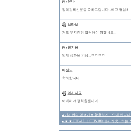
유나
정회원되신분들 축하드립니다...에고 열심히 
브라보
저도 부지런히 열람해야 되겠네요...
천지몽
언제 정화원 되낭...ㅋㅋㅋㅋ
배선도
축하합니다
아시나요
어케해야 정회원됀대여
게시판의 검색기능 활용하기... 안내 입니다.
◀
★ ★ CTB-17 과 CTB-180 에서의 웅~ 
▶