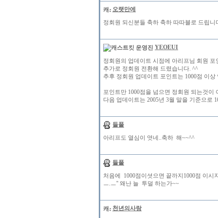
오랫만에
정회원 되신분들 축하 축하 따따블로 드립니다
YEOEUI
정회원의 업데이트 시점에 아리프님 회원 포인트
추가로 정회원 전환해 드렸습니다. ^^
추후 정회원 업데이트 포인트는 1000점 이상
포인트만 1000점을 넘으면 정회원 되는것이 아
다음 업데이트는 2005년 3월 말을 기준으로 
들풀
아리프도 열심이 엿네..축하 해~~^^
들풀
처음에 1000점이셧으면 끝까지1000점 이시지
ㅡ.ㅡ'' 왜난 늘 투덜 하는가~~
천년의사랑