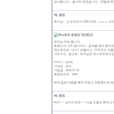
감사합니다....열싯히 하겟습니다 ...연말
유리
흐미낭....난 포인트가 1096 인데...ㅠㅠ
YEOEUI
유리님 죄송 합니다.
회원수가 너무 많아져서.. 검색을 해서 찾아
캐스트킷은 나이나 성별이나.. 아무것도 차별
그리구요.. 참고로.. 유리님은 캐스트킷에서
아이디 : ds5rlu
닉네임 : 유리
가입일 : 2004.07.19
회원포인트 : 1084
위와 같은 내용을 확인 하였고 정회원으로 업데
유리
에구~~~감사드려요~~~사실 도움도 못되고 맨