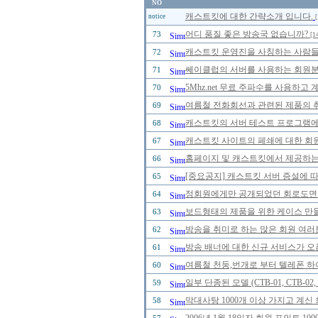
NO
캐스트킷에 대한 간략소개 입니다.
notice
[
어디 품질 좋은 방송국 없습니까?
73
[1
캐스트킷 운영진을 사칭하는 사람들을 
72
쎄이클럽의 서버를 사용하는 회원분들
71
5Mhz.net 무료 주파수를 사용하고
70
여름철 전화회선과 관련된 제품의 취급
69
캐스트킷의 서버 테스트 프로그램에 
68
캐스트킷 사이트의 페쇄에 대한 회
67
홈페이지 및 캐스트킷에서 제공하는
66
[중요공지] 캐스트킷 서버 증설에 
65
정회원에게만 공개되었던 회로도면을 2
64
보드형태의 제품을 위한 케이스 만
63
방송을 취미로 하는 많은 회원 여러
62
방송 배너에 대한 신규 서비스가 오
61
여름철 천둥,번개로 부터 텔레폰 하
60
일부 단종된 모델 (CTB-01, CTB-0
59
막대사탕 1000개 이상 가지고 계신
58