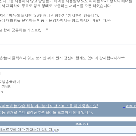
f 이런 태그를 사용하지 않고 방송듣기 배너를 사용할수 있도록 하는 SWF 형식의 배너를
서 제작하여 무료로 링크 형태로 보급하는 서비스를 오픈 하였습니다.
지식" 메뉴에 보시면 "SWF 배너 신청하기" 게시판이 있습니다.
에 대화방을 운영하는 방송국 운영자께서는 참고 하시기 바랍니다.^^
고 함께 공유하는 캐스트킷~~!!
기
 왔는디 클릭혀서 읽고 보지만 뭐가 뭔지 정신이 항개도 없어예 감사합니다^^**
비
직방송국배너
미지배너
다?
취미로 하는 많은 회원 여러분께 어떤 서비스를 하면 좋을까요?
WRIT
천둥,번개로 부터 텔레폰 하이브리드 보호하기 안내 입니다.
SUBJECT
캐스트킷에 대한 간략소개 입니다.
[12]