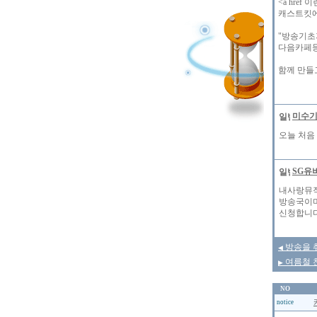
<a hre
캐스트킷에
"방송기초
다음카페등
함께 만들
미수
오늘 처음
SG유
내사랑뮤
방송국이
신청합니
방송을 
◀
여름철 
▶
NO
notice