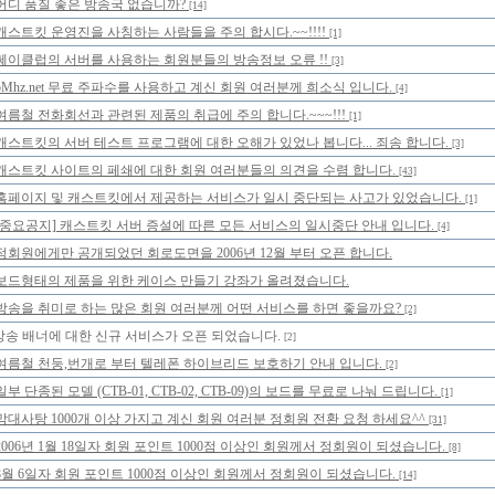
어디 품질 좋은 방송국 없습니까?
[14]
캐스트킷 운영진을 사칭하는 사람들을 주의 합시다.~~!!!!
[1]
쎄이클럽의 서버를 사용하는 회원분들의 방송정보 오류 !!
[3]
5Mhz.net 무료 주파수를 사용하고 계신 회원 여러분께 희소식 입니다.
[4]
여름철 전화회선과 관련된 제품의 취급에 주의 합니다.~~~!!!
[1]
캐스트킷의 서버 테스트 프로그램에 대한 오해가 있었나 봅니다... 죄송 합니다.
[3]
캐스트킷 사이트의 페쇄에 대한 회원 여러분들의 의견을 수렴 합니다.
[43]
홈페이지 및 캐스트킷에서 제공하는 서비스가 일시 중단되는 사고가 있었습니다.
[1]
[중요공지] 캐스트킷 서버 증설에 따른 모든 서비스의 일시중단 안내 입니다.
[4]
정회원에게만 공개되었던 회로도면을 2006년 12월 부터 오픈 합니다.
보드형태의 제품을 위한 케이스 만들기 강좌가 올려졌습니다.
방송을 취미로 하는 많은 회원 여러분께 어떤 서비스를 하면 좋을까요?
[2]
방송 배너에 대한 신규 서비스가 오픈 되었습니다.
[2]
여름철 천둥,번개로 부터 텔레폰 하이브리드 보호하기 안내 입니다.
[2]
일부 단종된 모델 (CTB-01, CTB-02, CTB-09)의 보드를 무료로 나눠 드립니다.
[1]
막대사탕 1000개 이상 가지고 계신 회원 여러분 정회원 전환 요청 하세요^^
[31]
2006년 1월 18일자 회원 포인트 1000점 이상인 회원께서 정회원이 되셨습니다.
[8]
8월 6일자 회원 포인트 1000점 이상인 회원께서 정회원이 되셨습니다.
[14]