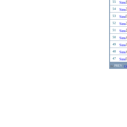
55
54
53
52
51
50
49
48
47
PREV