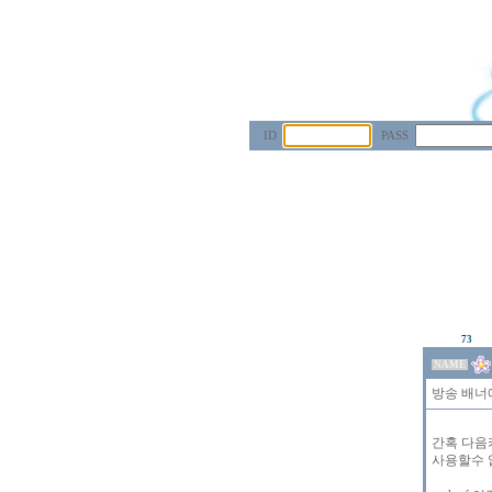
ID
PASS
73
NAME
방송 배너
간혹 다음카
사용할수 