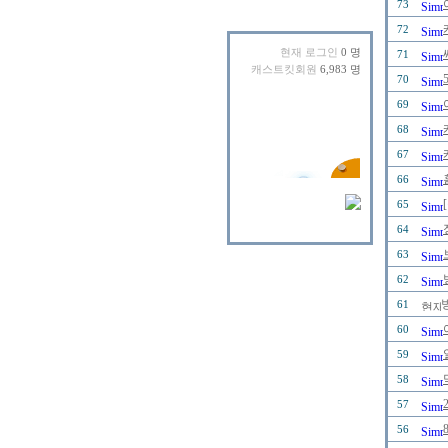
73
72
현재 로그인
0 명
71
캐스트킷회원
6,983 명
70
69
68
67
66
65
64
63
62
61
60
59
58
57
56