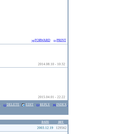
FORWARD
PRINT
2014.08.10 - 10:32
2015.04.01 - 22:22
E
DELETE
EDIT
REPLY
INDEX
DATE
HIT
2003.12.19
129562