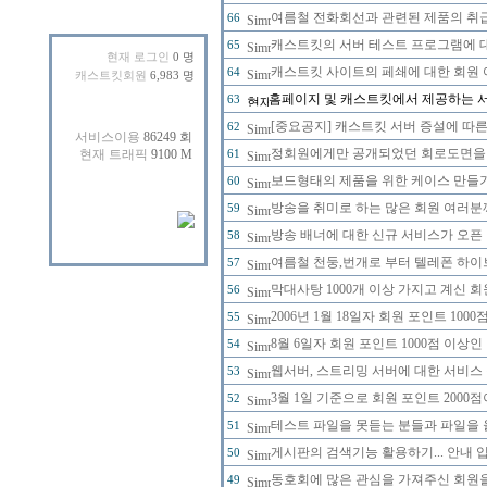
여름철 전화회선과 관련된 제품의 취급에
66
캐스트킷의 서버 테스트 프로그램에 대한
65
현재 로그인
0 명
캐스트킷 사이트의 페쇄에 대한 회원 
64
캐스트킷회원
6,983 명
홈페이지 및 캐스트킷에서 제공하는 
63
[중요공지] 캐스트킷 서버 증설에 따
62
정회원에게만 공개되었던 회로도면을 20
61
보드형태의 제품을 위한 케이스 만들
60
방송을 취미로 하는 많은 회원 여러분
59
방송 배너에 대한 신규 서비스가 오픈
58
여름철 천둥,번개로 부터 텔레폰 하이
57
막대사탕 1000개 이상 가지고 계신 
56
2006년 1월 18일자 회원 포인트 1
55
8월 6일자 회원 포인트 1000점 이
54
웹서버, 스트리밍 서버에 대한 서비스
53
3월 1일 기준으로 회원 포인트 200
52
테스트 파일을 못듣는 분들과 파일을 
51
게시판의 검색기능 활용하기... 안내 입
50
동호회에 많은 관심을 가져주신 회원
49