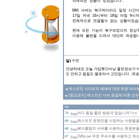
삭제되는 상황이 있었습니다.

DNS 서버는 복구하더라도 일정 시간
17일 저녁 10시부터 18일 아침 9시
전체적으로 연결할수 없는 상황이었습니
현재 모든 기능이 복구되었으며 정상적
이용에 불편을 드려서 대단히 죄송합니
수빈
안녕하세요 오늘 가입햇으비낟 좋은정보가 마
도 안되고 음질도 별로라서 고민입니다 ..죄송한
캐스트킷 사이트의 페쇄에 대한 회원 여러분
◀
[중요공지] 캐스트킷 서버 증설에 따른 모든
▶
NO
어디 품질 좋은 방송국 없습니까?
70
[14]
캐스트킷 운영진을 사칭하는 사람들을 주
69
쎄이클럽의 서버를 사용하는 회원분들의
68
5Mhz.net 무료 주파수를 사용하고 
67