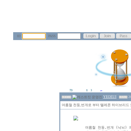
ID
PASS
73
1
3
YEOEUI
2
NAME
DATE
여름철 천둥,번개로 부터 텔레폰 하이브리드 
여름철 천둥,번개 (낙뇌) 