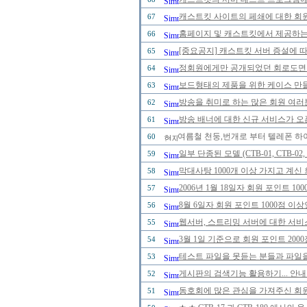
캐스트킷 사이트의 페쇄에 대한 회
67
홈페이지 및 캐스트킷에서 제공하는
66
[중요공지] 캐스트킷 서버 증설에 
65
정회원에게만 공개되었던 회로도면을 2
64
보드형태의 제품을 위한 케이스 만
63
방송을 취미로 하는 많은 회원 여러
62
방송 배너에 대한 신규 서비스가 오
61
여름철 천둥,번개로 부터 텔레폰 하
60
일부 단종된 모델 (CTB-01, CTB-0
59
막대사탕 1000개 이상 가지고 계신
58
2006년 1월 18일자 회원 포인트 
57
8월 6일자 회원 포인트 1000점 
56
웹서버, 스트리밍 서버에 대한 서비
55
3월 1일 기준으로 회원 포인트 20
54
테스트 파일을 못듣는 분들과 파일을
53
게시판의 검색기능 활용하기... 안내
52
동호회에 많은 관심을 가져주신 회
51