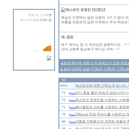
YEOEUI
현재 로그인
0 명
똑같은 지역에서 같은 내용의 A/S 가 접수 되
캐스트킷회원
6,983 명
여름철 천둥번개 심한 지역에서 주의 하세요^
유리
에구 제꺼는 칩 이 외관상은 멀쩡하다요...ㅋ
근대 교환후 원상복구 뎃다요 꾸벅~~^^
방송 배너에 대한 신규 서비스가 오픈 되었
◀
일부 단종된 모델 (CTB-01, CTB-02, CT
▶
NO
캐스트킷에 대한 간략소개 입니다.
notice
[
어디 품질 좋은 방송국 없습니까?
73
[1
캐스트킷 운영진을 사칭하는 사람들을 
72
쎄이클럽의 서버를 사용하는 회원분들
71
5Mhz.net 무료 주파수를 사용하고
70
여름철 전화회선과 관련된 제품의 취급
69
캐스트킷의 서버 테스트 프로그램에 
68